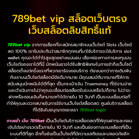
789bet vip สล็อตเว็บตรง
เว็บสล็อตลิขสิทธิ์แท้
789bet vip
จากการเลือกที่จะสมัครสมาชิกบนเว็บไซต์ Slots เว็บไซต์
สด 100% เรารับประกันว่าสมาชิกทุกคนที่มาใช้บริการจะใช้บริการ slot
wallet คุณจะได้กำไรสูงสุดอย่างแน่นอน เลือกช่องทางการลงทุนบน
เว็บไซต์ของเราได้ที่นี่ นักพนันอาจได้รับสิทธิพิเศษในการเข้าถึงเว็บไซต์
สล็อตตั้งแต่ครั้งแรกที่พวกเขาร้องขอบริการ ต้องบอกว่าการเดิมพัน
กับเราบนเว็บไซต์สล็อตมีข้อดีมากมาย มีคุณสมบัติมากมายที่ให้การ
สนับสนุนนักพนันได้ดีที่สุด เป็นกระเป๋าเงิน Truemoney ที่ใช้งานง่าย
และดำเนินการไม่ว่าคุณจะเชื่อมต่อสล็อตในระบบหรือไม่ก็ตาม ไม่ว่าจะ
ฝากหรือถอนเงินก็สามารถทำได้ภายใน 10 วินาที เป็นระบบเชื่อมต่อที่
ทำให้คุณสะดวกสบายในการใช้งานเว็บไซต์สล็อตสด ศูนย์บริการสล็อต
ที่ได้รับใบอนุญาตของเรา
789bet login
ทางเข้า เว็บ 789bet
เป็นเว็บไซต์บริการสล็อตสดที่ให้คุณฝากและถอน
เงินได้อย่างรวดเร็วภายใน 10 วินาที และเป็นช่องทางเกมสล็อตที่เป็น
ระบบที่ดีที่สุด อีกทั้งยังเป็นเว็บไซต์ที่มีความเสถียรและปลอดภัยอีก